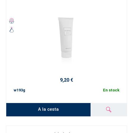
9,20 €
w193g
En stock
A la cesta