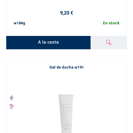
9,20 €
w184g
En stock
A la cesta
Gel de ducha w191