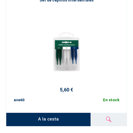
Set de cepillos interdentales
5,60 €
ave60
En stock
A la cesta