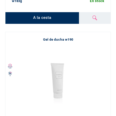
w183g
En stock
A la cesta
Gel de ducha w190