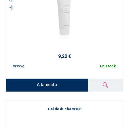
9,20 €
w192g
En stock
A la cesta
Gel de ducha w186