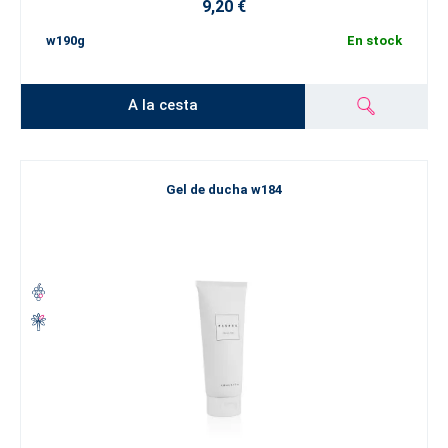
9,20 €
w190g
En stock
A la cesta
Gel de ducha w184