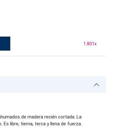
1.801
x
s ahumados de madera recién cortada. La
 libre, tierna, terca y llena de fuerza.