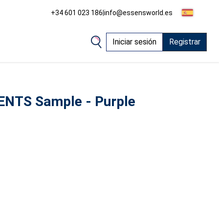
+34 601 023 186
|
info@essensworld.es
Iniciar sesión
Registrar
NTS Sample - Purple