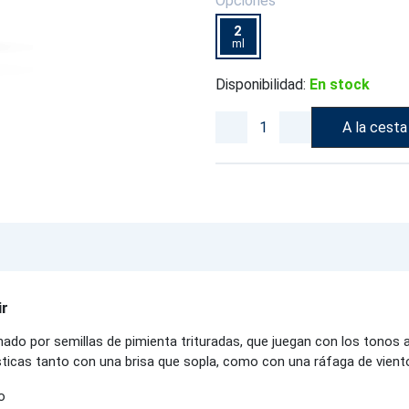
Opciones
2
ml
Disponibilidad:
En stock
A la cesta
ir
inado por semillas de pimienta trituradas, que juegan con los tono
icas tanto con una brisa que sopla, como con una ráfaga de viento. Es
o