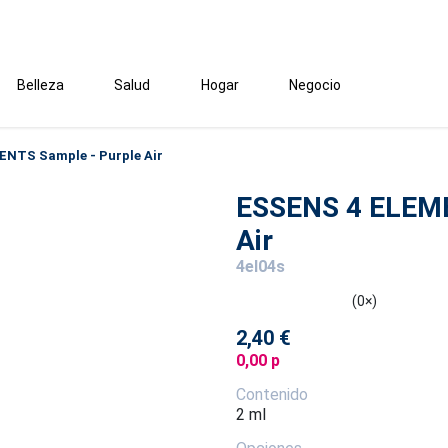
Belleza
Salud
Hogar
Negocio
NTS Sample - Purple Air
ESSENS 4 ELEME
Air
4el04s
(0×)
2,40 €
0,00 p
Contenido
2 ml