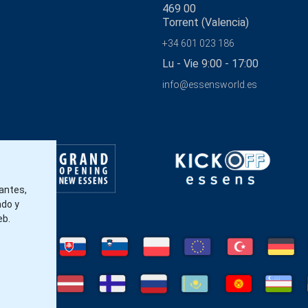
469 00
Torrent (Valencia)
+34 601 023 186
Lu - Vie 9:00 - 17:00
info@essensworld.es
tantes,
ado y
eb.