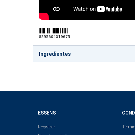
8595604010675
Ingredientes
ESSENS
COND
Registrar
Términ