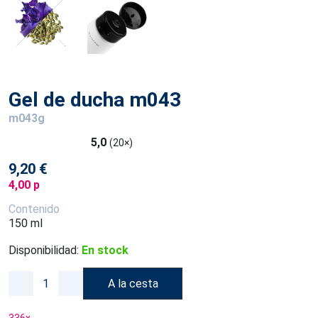
Gel de ducha m043
m043g
5,0
(20×)
9,20 €
4,00 p
Contenido
150 ml
Disponibilidad:
En stock
A la cesta