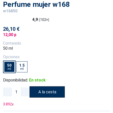
Perfume mujer w168
w16850
4,9
(102×)
26,10 €
12,00 p
Contenido
50 ml
Opciones
50
1.5
ml
ml
Disponibilidad:
En stock
A la cesta
3.892
x