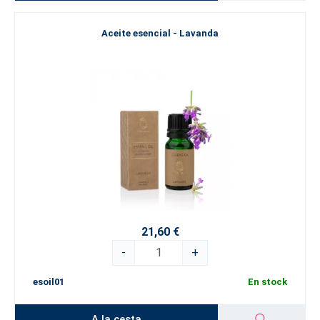
Aceite esencial - Lavanda
21,60 €
-
+
esoil01
En stock
A la cesta