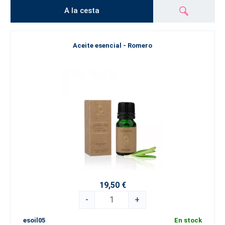
A la cesta
Aceite esencial - Romero
19,50 €
-
+
esoil05
En stock