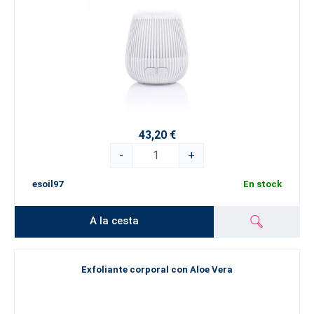
43,20 €
-
+
esoil97
En stock
A la cesta
Exfoliante corporal con Aloe Vera