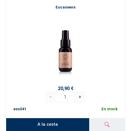
Eucassens
20,90 €
-
+
esoil41
En stock
A la cesta