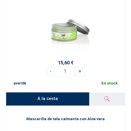
15,60 €
-
+
ave106
En stock
A la cesta
Mascarilla de tela calmante con Aloe vera