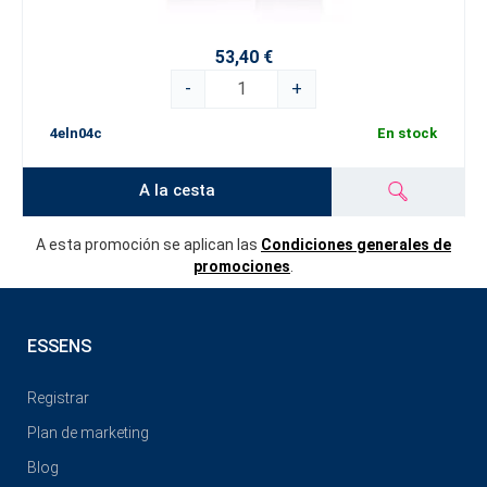
53,40 €
-
+
4eln04c
En stock
A la cesta
A esta promoción se aplican las
Condiciones generales de
promociones
.
ESSENS
Registrar
Plan de marketing
Blog