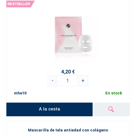
4,20 €
-
+
mhe10
En stock
A la cesta
Mascarilla de tela antiedad con colágeno