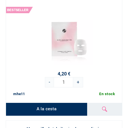
4,20 €
-
+
mhe11
En stock
A la cesta