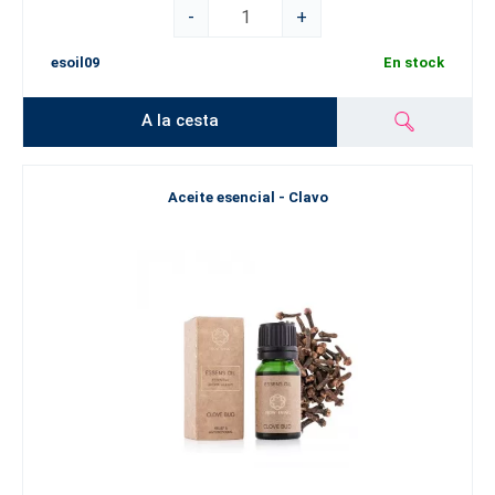
-
+
esoil09
En stock
A la cesta
Aceite esencial - Clavo