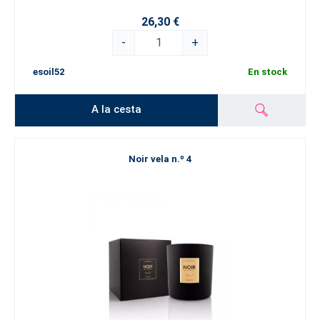
26,30 €
-
+
esoil52
En stock
A la cesta
Noir vela n.º 4