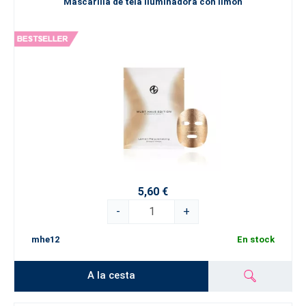
Mascarilla de tela iluminadora con limón
5,60 €
-
+
mhe12
En stock
A la cesta