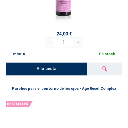
24,00 €
-
+
mhe16
En stock
A la cesta
Parches para el contorno de los ojos - Age Reset Complex