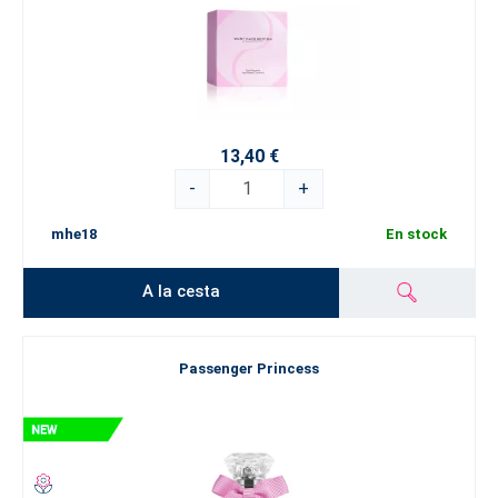
13,40 €
-
+
mhe18
En stock
A la cesta
Passenger Princess