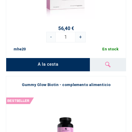
56,40 €
-
+
mhe20
En stock
A la cesta
Gummy Glow Biotin - complemento alimenticio