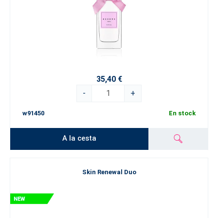
35,40 €
-
+
w91450
En stock
A la cesta
Skin Renewal Duo