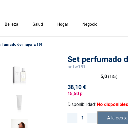
Belleza
Salud
Hogar
Negocio
erfumado de mujer w191
Set perfumado 
setw191
5,0
(13×)
38,10 €
15,50 p
Disponibilidad:
No disponible
A la cesta