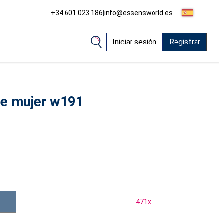
+34 601 023 186
|
info@essensworld.es
Iniciar sesión
Registrar
de mujer w191
s
471
x