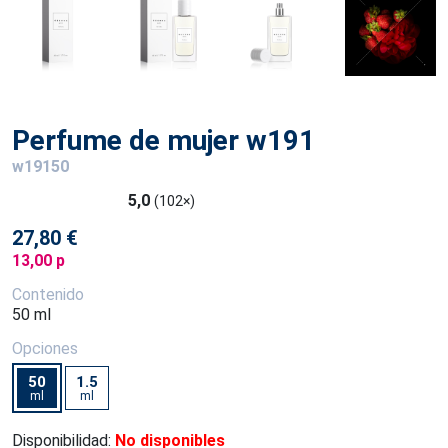
Perfume de mujer w191
w19150
5,0
(102×)
27,80 €
13,00 p
Contenido
50 ml
Opciones
50
1.5
ml
ml
Disponibilidad:
No disponibles