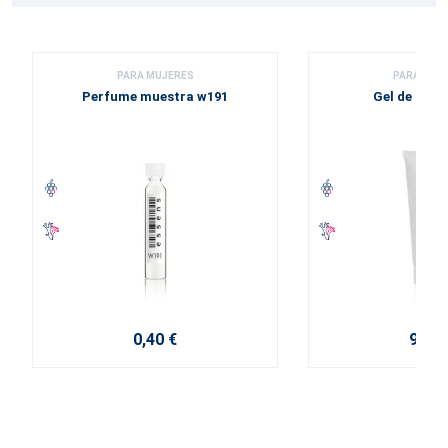
PARA MUJERES
PARA MUJ
Perfume muestra w191
Gel de duc
0,40 €
9,20 