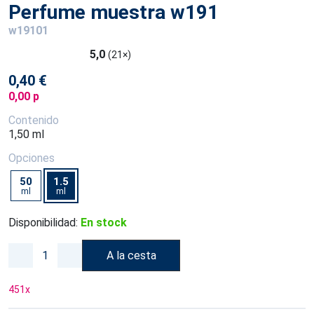
Perfume muestra w191
w19101
5,0
(21×)
0,40 €
0,00 p
Contenido
1,50 ml
Opciones
50
1.5
ml
ml
Disponibilidad:
En stock
A la cesta
451
x