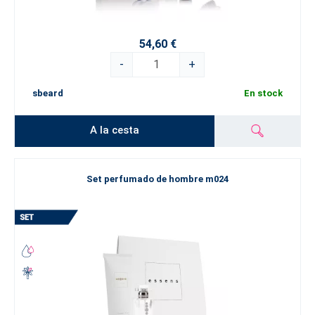
54,60 €
-
+
sbeard
En stock
A la cesta
Set perfumado de hombre m024