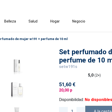
Belleza
Salud
Hogar
Negocio
erfumado de mujer w191 + perfume de 10 ml
Set perfumado d
perfume de 10 m
setw191s
5,0
(2×)
51,60 €
20,00 p
Disponibilidad:
No disponible
A la cesta