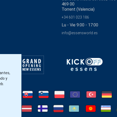
469 00
Torrent (Valencia)
+34 601 023 186
Lu - Vie 9:00 - 17:00
info@essensworld.es
tantes,
ado y
eb.