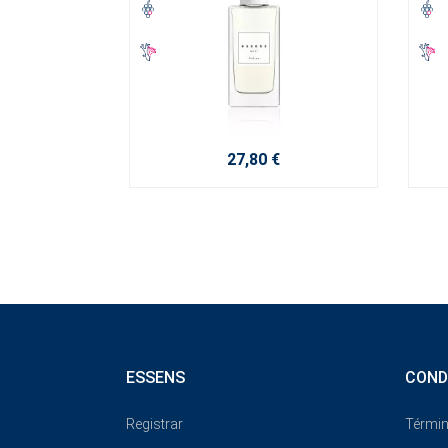
27,80 €
ESSENS
COND
Registrar
Términ