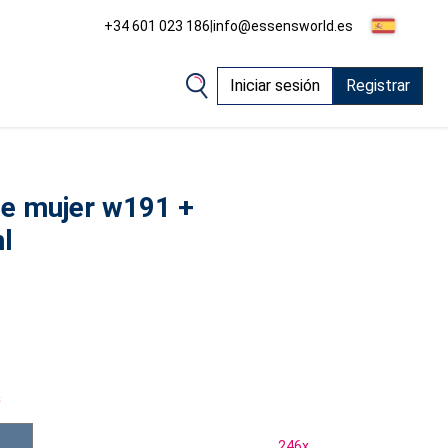
+34 601 023 186
|
info@essensworld.es
Iniciar sesión
Registrar
e mujer w191 +
l
s
246
x