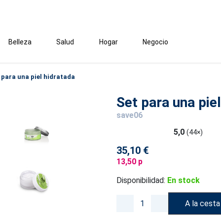
Belleza
Salud
Hogar
Negocio
 para una piel hidratada
Set para una pie
save06
5,0
(44×)
35,10 €
13,50 p
Disponibilidad:
En stock
A la cesta