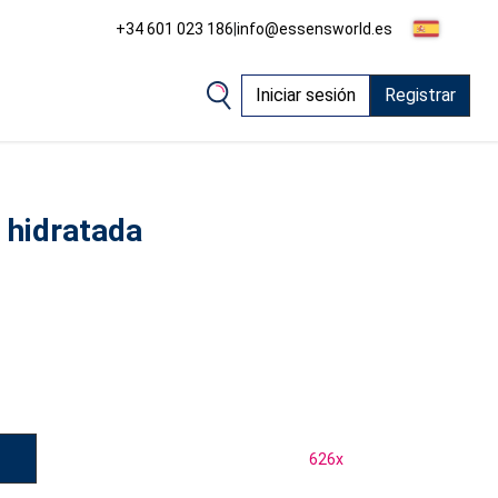
+34 601 023 186
|
info@essensworld.es
Iniciar sesión
Registrar
l hidratada
626
x