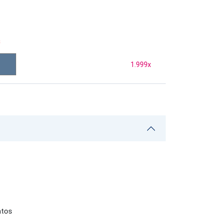
s
1.999
x
ntos