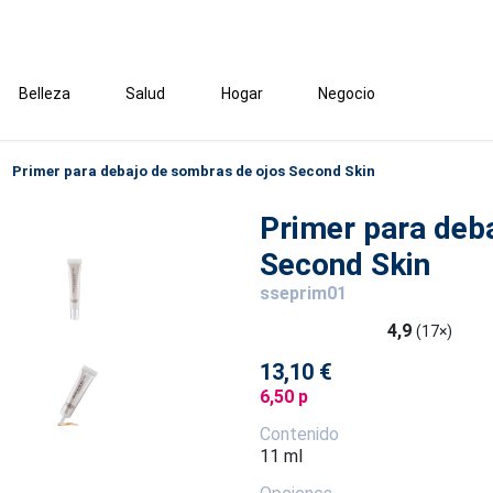
Belleza
Salud
Hogar
Negocio
Primer para debajo de sombras de ojos Second Skin
Primer para deb
Second Skin
sseprim01
4,9
(17×)
13,10 €
6,50 p
Contenido
11 ml