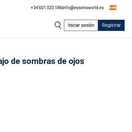
+34 601 023 186
|
info@essensworld.es
Iniciar sesión
Registrar
ajo de sombras de ojos