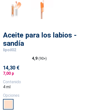
Aceite para los labios -
sandía
lipoil02
4,9
(90×)
14,30 €
7,00 p
Contenido
4 ml
Opciones