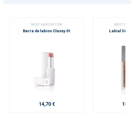
MUST HAVE EDITION
MUST HAVE E
Barra de labios Classy 01
Labial líquid
14,70 €
18,30