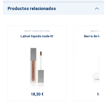
Productos relacionados
MUST HAVE EDITION
MUST HAVE E
Labial líquido nude 01
Barra de labios
18,30 €
14,70