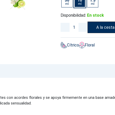
50
10
1.5
ml
ml
ml
Disponibilidad:
En stock
A la cesta
Cítrico
Floral
tes con acordes florales y se apoya firmemente en una base amader
elicada sensualidad.