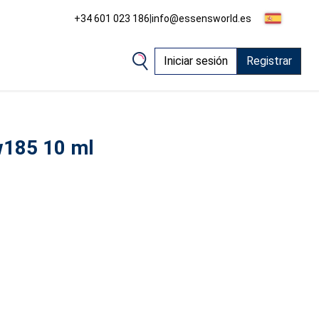
+34 601 023 186
|
info@essensworld.es
Iniciar sesión
Registrar
w185 10 ml