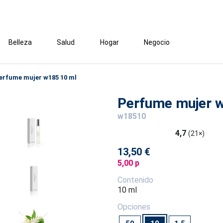
Belleza
Salud
Hogar
Negocio
erfume mujer w185 10 ml
Perfume mujer 
w18510
4,7
(21×)
13,50 €
5,00 p
Contenido
10 ml
Opciones