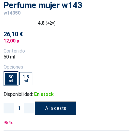
Perfume mujer w143
w14350
4,8
(42×)
26,10 €
12,00 p
Contenido
50 ml
Opciones
50
1.5
ml
ml
Disponibilidad:
En stock
A la cesta
954
x