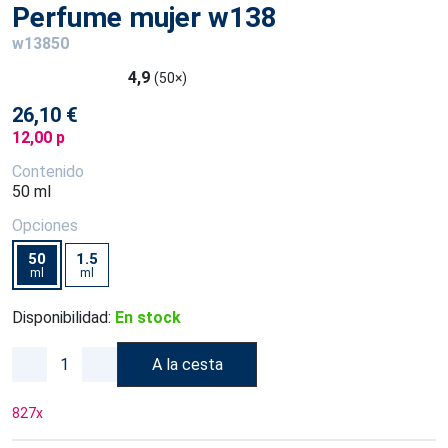
Perfume mujer w138
w13850
4,9
(50×)
26,10 €
12,00 p
Contenido
50 ml
Opciones
50
1.5
ml
ml
Disponibilidad:
En stock
A la cesta
827
x