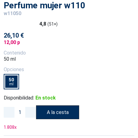
Perfume mujer w110
w11050
4,8
(51×)
26,10 €
12,00 p
Contenido
50 ml
Opciones
50
ml
Disponibilidad:
En stock
A la cesta
1.808
x