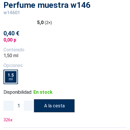
Perfume muestra w146
w14601
5,0
(2×)
0,40 €
0,00 p
Contenido
1,50 ml
Opciones
1.5
ml
Disponibilidad:
En stock
A la cesta
326
x