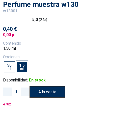
Perfume muestra w130
w13001
5,0
(24×)
0,40 €
0,00 p
Contenido
1,50 ml
Opciones
50
1.5
ml
ml
Disponibilidad:
En stock
A la cesta
478
x