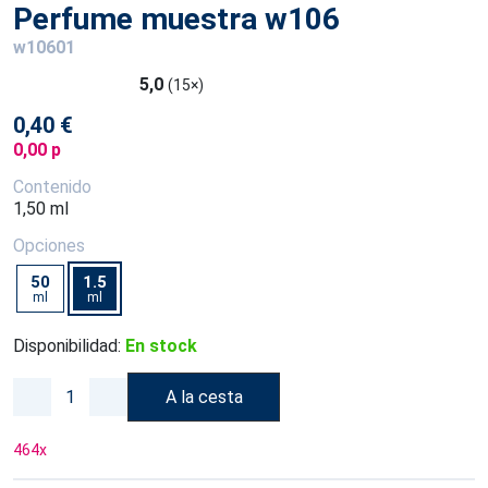
Perfume muestra w106
w10601
5,0
(15×)
0,40 €
0,00 p
Contenido
1,50 ml
Opciones
50
1.5
ml
ml
Disponibilidad:
En stock
A la cesta
464
x