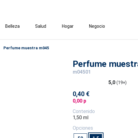
Belleza
Salud
Hogar
Negocio
Perfume muestra m045
Perfume muest
m04501
5,0
(19×)
0,40 €
0,00 p
Contenido
1,50 ml
Opciones