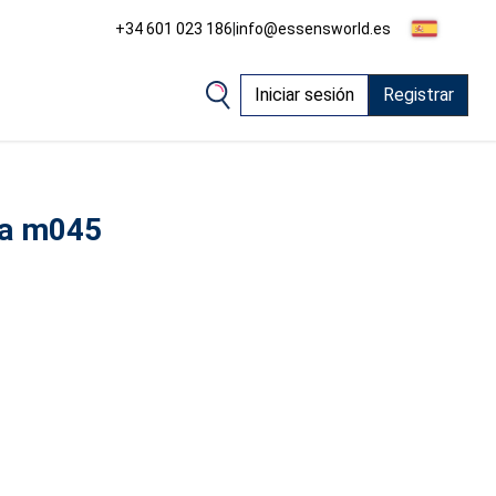
+34 601 023 186
|
info@essensworld.es
Iniciar sesión
Registrar
ra m045