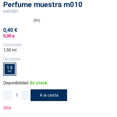
Perfume muestra m010
m01001
(0×)
0,40 €
0,00 p
Contenido
1,50 ml
Opciones
1.5
ml
Disponibilidad:
En stock
A la cesta
200
x