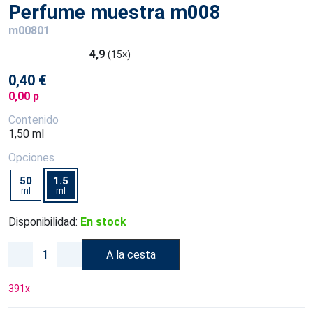
Perfume muestra m008
m00801
4,9
(15×)
0,40 €
0,00 p
Contenido
1,50 ml
Opciones
50
1.5
ml
ml
Disponibilidad:
En stock
A la cesta
391
x