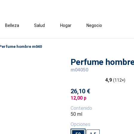
Belleza
Salud
Hogar
Negocio
Perfume hombre m040
Perfume hombr
m04050
4,9
(112×)
26,10 €
12,00 p
Contenido
50 ml
Opciones