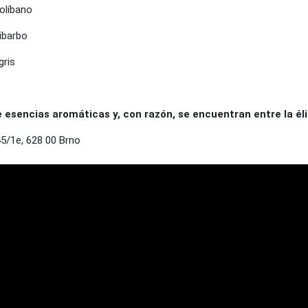
 olíbano
uibarbo
gris
sencias aromáticas y, con razón, se encuentran entre la éli
/1e, 628 00 Brno