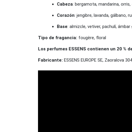
Cabeza
: bergamota, mandarina, orris,
Corazón
: jengibre, lavanda, gálbano, r
Base
: almizcle, vetiver, pachulí, ámbar 
Tipo de fragancia:
fougère, floral
Los perfumes ESSENS contienen un 20 % de e
Fabricante:
ESSENS EUROPE SE, Zaoralova 3045