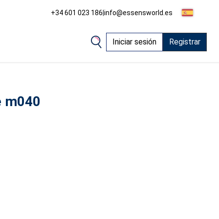
+34 601 023 186
|
info@essensworld.es
Iniciar sesión
Registrar
e m040