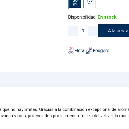
50
1.5
ml
ml
Disponibilidad:
En stock
A la cesta
Floral
Fougére
 que no hay límites. Gracias a la combinación excepcional de aroma
vanda y orris, potenciados por la intensa fuerza del vetiver, la made