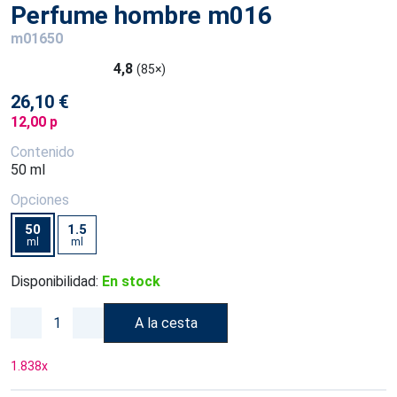
Perfume hombre m016
m01650
4,8
(85×)
26,10 €
12,00 p
Contenido
50 ml
Opciones
50
1.5
ml
ml
Disponibilidad:
En stock
A la cesta
1.838
x