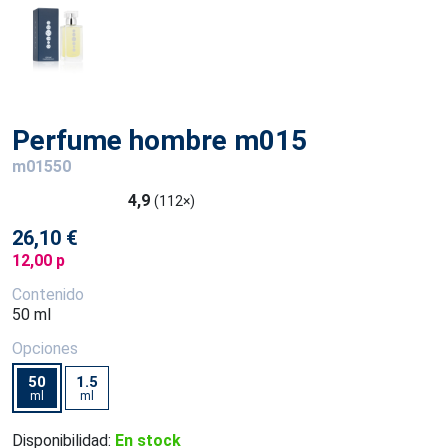
Perfume hombre m015
m01550
4,9
(112×)
26,10 €
12,00 p
Contenido
50 ml
Opciones
50
1.5
ml
ml
Disponibilidad:
En stock