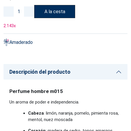
A la cesta
2.143
x
Amaderado
Descripción del producto
Perfume hombre m015
Un aroma de poder e independencia.
Cabeza
: limón, naranja, pomelo, pimienta rosa,
mentol, nuez moscada
Corazón
: madera de cedro, tonos amargos,