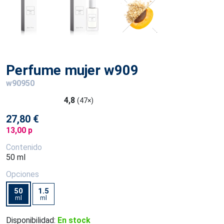
Perfume mujer w909
w90950
4,8
(47×)
27,80 €
13,00 p
Contenido
50 ml
Opciones
50
1.5
ml
ml
Disponibilidad:
En stock