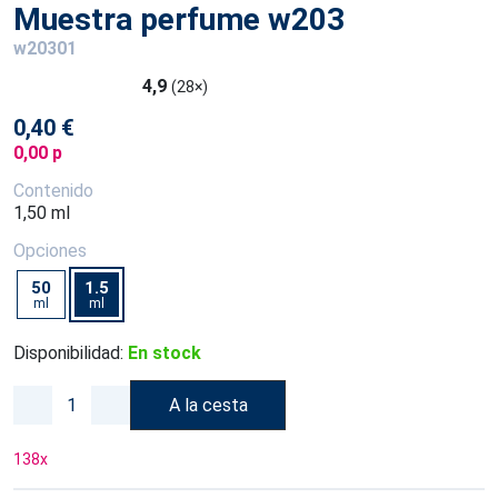
Muestra perfume w203
w20301
4,9
(28×)
0,40 €
0,00 p
Contenido
1,50 ml
Opciones
50
1.5
ml
ml
Disponibilidad:
En stock
A la cesta
138
x