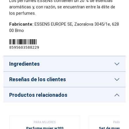
Los perfumes ESSENS contienen un 20 % de esencias
aromáticas y, con razón, se encuentran entre la élite de
los perfumes.
Fabricante:
ESSENS EUROPE SE, Zaoralova 3045/1e, 628
00 Brno
8595603588229
Ingredientes
Reseñas de los clientes
Productos relacionados
PARA MUJERES
PARA MUJ
Perfume mujer w203
Set de muestras