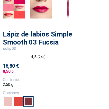
Lápiz de labios Simple
Smooth 03 Fucsia
sslip03
4,8
(24×)
16,80 €
8,50 p
Contenido
2,50 g
Opciones