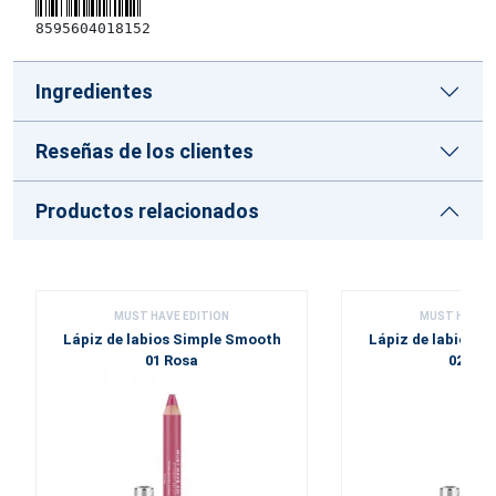
8595604018152
Ingredientes
Reseñas de los clientes
Productos relacionados
MUST HAVE EDITION
MUST HAVE E
Lápiz de labios Simple Smooth
Lápiz de labios S
01 Rosa
02 Cor