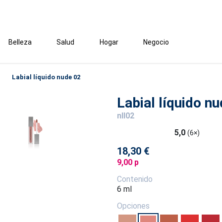
Belleza
Salud
Hogar
Negocio
Labial líquido nude 02
Labial líquido n
nll02
5,0
(6×)
18,30 €
9,00 p
Contenido
6 ml
Opciones