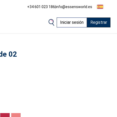
+34 601 023 186
|
info@essensworld.es
Iniciar sesión
Registrar
ude 02