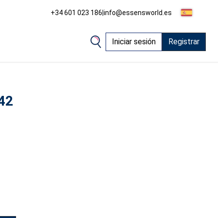
+34 601 023 186
|
info@essensworld.es
Iniciar sesión
Registrar
42