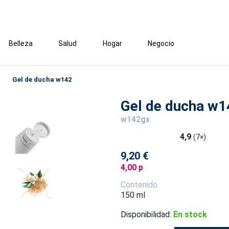
Belleza
Salud
Hogar
Negocio
Gel de ducha w142
Gel de ducha w1
w142gx
4,9
(7×)
9,20 €
4,00 p
Contenido
150 ml
Disponibilidad:
En stock