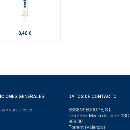
0,40 €
ICIONES GENERALES
DATOS DE CONTACTO
ESSENSEUROPE, S.L.
os y condiciones
Carretera Masía del Juez 18C
469 00
Torrent (Valencia)