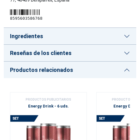
77, 46469 Beniparrell, España
8595603586768
Ingredientes
Reseñas de los clientes
Productos relacionados
PRODUCTOS PUBLICITARIOS
PRODUCTOS PUBL
Energy Drink - 6 uds.
Energy Drink 