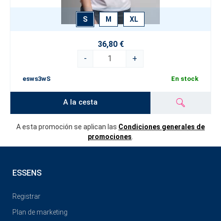
S
M
XL
36,80 €
-
+
esws3wS
En stock
A la cesta
A esta promoción se aplican las
Condiciones generales de
promociones
.
ESSENS
Registrar
Plan de marketing