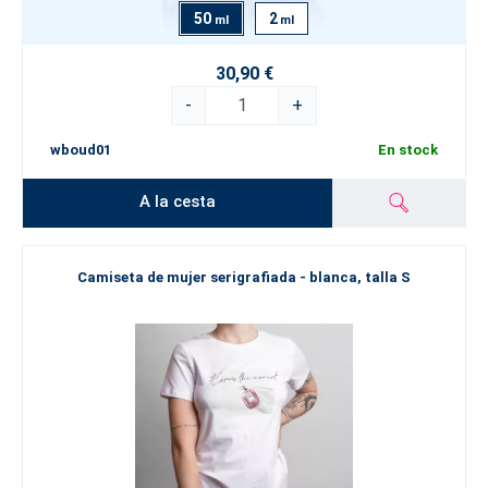
50
2
ml
ml
30,90 €
-
+
wboud01
En stock
A la cesta
Camiseta de mujer serigrafiada - blanca, talla S