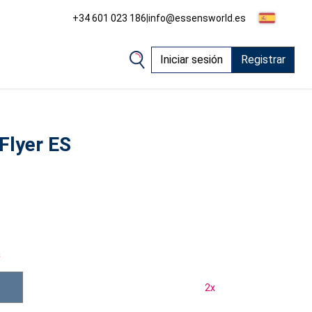
+34 601 023 186
|
info@essensworld.es
Iniciar sesión
Registrar
Flyer ES
s
2
x