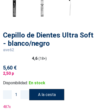
Cepillo de Dientes Ultra Soft
- blanco/negro
ave62
4,6
(18×)
5,60 €
2,50 p
Disponibilidad:
En stock
A la cesta
487
x