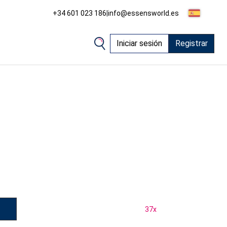
+34 601 023 186
|
info@essensworld.es
Iniciar sesión
Registrar
37
x