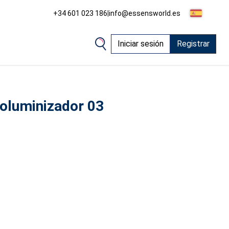
+34 601 023 186
|
info@essensworld.es
Iniciar sesión
Registrar
 voluminizador 03