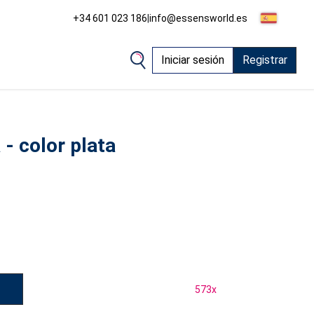
+34 601 023 186
|
info@essensworld.es
Iniciar sesión
Registrar
- color plata
573
x