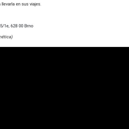
llevarla en sus viajes.
5/1e, 628 00 Brno
mética)