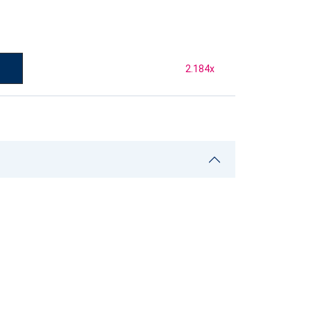
2.184
x