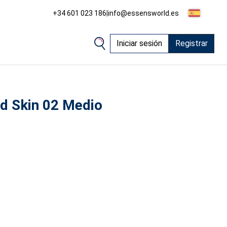
+34 601 023 186
|
info@essensworld.es
Iniciar sesión
Registrar
d Skin 02 Medio