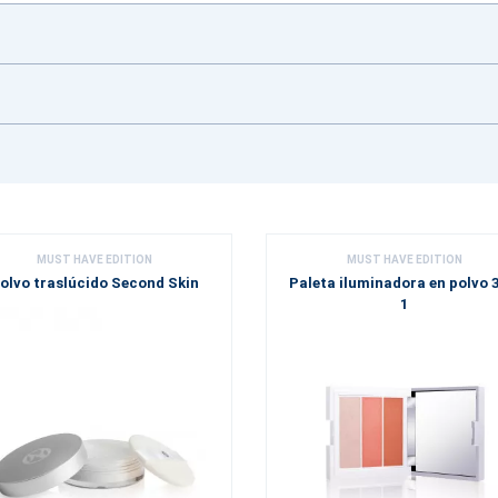
MUST HAVE EDITION
MUST HAVE EDITION
olvo traslúcido Second Skin
Paleta iluminadora en polvo 3
1