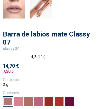
Barra de labios mate Classy
07
classy07
4,8
(13×)
14,70 €
7,50 p
Contenido
3 g
Opciones