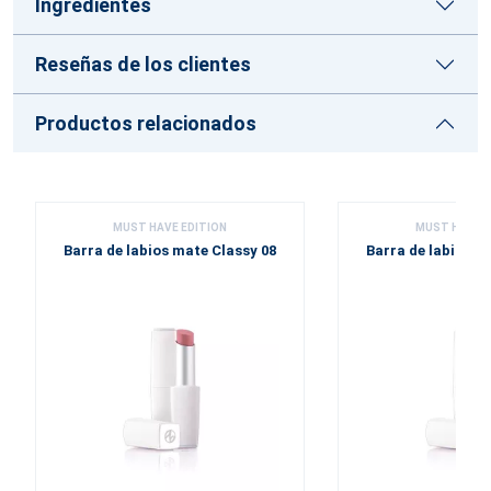
Ingredientes
Reseñas de los clientes
Productos relacionados
MUST HAVE EDITION
MUST HAVE E
Barra de labios mate Classy 08
Barra de labios m