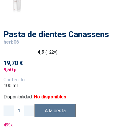
Pasta de dientes Canassens
herb06
4,9
(122×)
19,70 €
9,50 p
Contenido
100 ml
Disponibilidad:
No disponibles
A la cesta
499
x