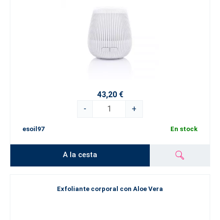
43,20 €
-
+
esoil97
En stock
A la cesta
Exfoliante corporal con Aloe Vera