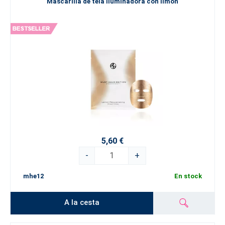
Mascarilla de tela iluminadora con limón
5,60 €
-
+
mhe12
En stock
A la cesta