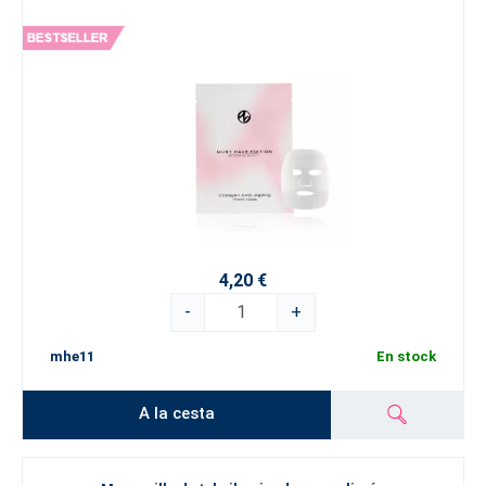
4,20 €
-
+
mhe11
En stock
A la cesta