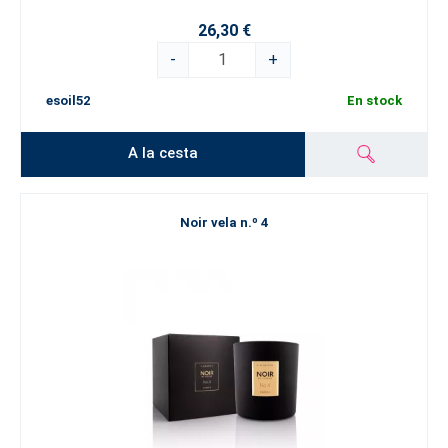
26,30 €
-
+
esoil52
En stock
A la cesta
Noir vela n.º 4