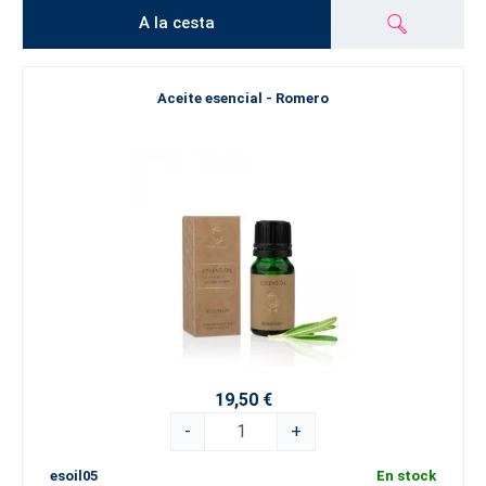
A la cesta
Aceite esencial - Romero
19,50 €
-
+
esoil05
En stock