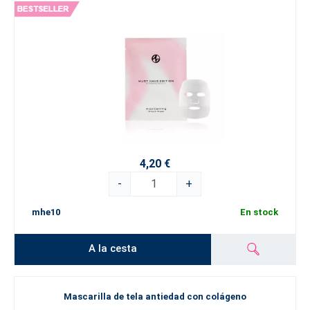
4,20 €
-
+
mhe10
En stock
A la cesta
Mascarilla de tela antiedad con colágeno