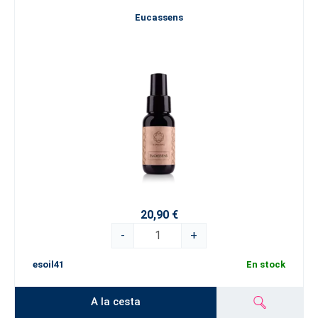
Eucassens
20,90 €
-
+
esoil41
En stock
A la cesta