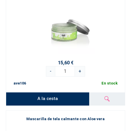
15,60 €
-
+
ave106
En stock
A la cesta
Mascarilla de tela calmante con Aloe vera