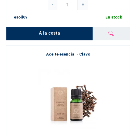
-
+
esoil09
En stock
A la cesta
Aceite esencial - Clavo