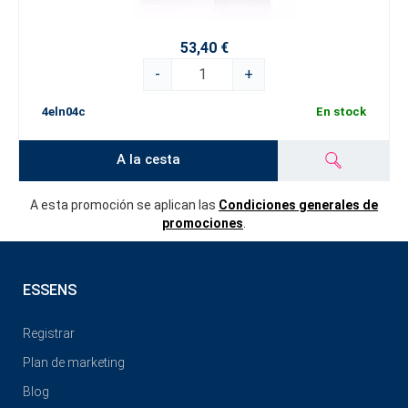
53,40 €
-
+
4eln04c
En stock
A la cesta
A esta promoción se aplican las
Condiciones generales de
promociones
.
ESSENS
Registrar
Plan de marketing
Blog