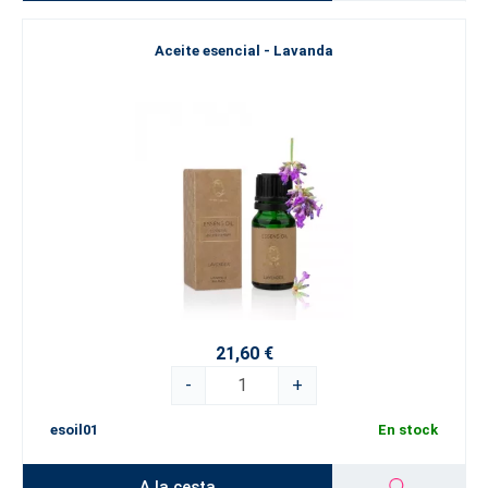
Aceite esencial - Lavanda
21,60 €
-
+
esoil01
En stock
A la cesta